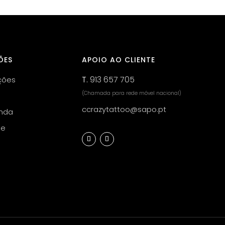
ÕES
APOIO AO CLIENTE
T.
913 657 705
ções
(Chamada para rede móvel nacional)
ccrazytattoo@sapo.pt
nda
de