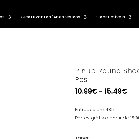
os
Cicatrizantes/Anestésicos
Consumíveis
PinUp Round Sha
Pcs
10.99
€
15.49
€
–
Entregas em 48h
Portes grátis a partir de 150
Taper