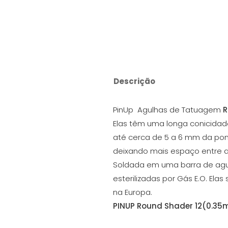
Descrição
PinUp Agulhas de Tatuagem
R
Elas têm uma longa conicidade
até cerca de 5 a 6 mm da pon
deixando mais espaço entre 
Soldada em uma barra de agul
esterilizadas por Gás E.O. Ela
na Europa.
PINUP Round Shader 12(0.35