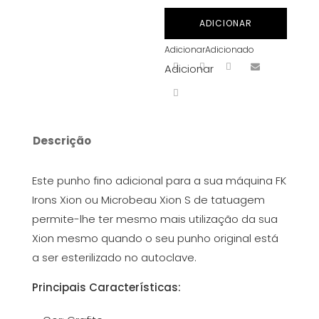
Punho
ADICIONAR
FK
Adicionar
Adicionado
Irons
Adicionar
Spektra
Xion
-
Fino
Descrição
-
Grafite
Este punho fino adicional para a sua máquina FK
Irons Xion ou Microbeau Xion S de tatuagem
permite-lhe ter mesmo mais utilização da sua
Xion mesmo quando o seu punho original está
a ser esterilizado no autoclave.
Principais Características: