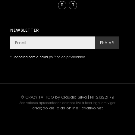
NEWSLETTER
ENVIAR
* Concorda com a nossa
política de privacidade
.
© CRAZY TATTOO by Cláudio Silva | NIF:213221179
Aos valores apresentados acresce IVA à taxa legal em vigor.
criação de lojas online
:
criativo.net