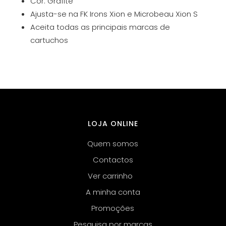
Cor: Grafite
Ajusta-se na
FK Irons Xion
e
Microbeau Xion S
Aceita todas as principais marcas de
cartuchos
LOJA ONLINE
Quem somos
Contactos
Ver carrinho
A minha conta
Promoções
Pesquisa por marcas