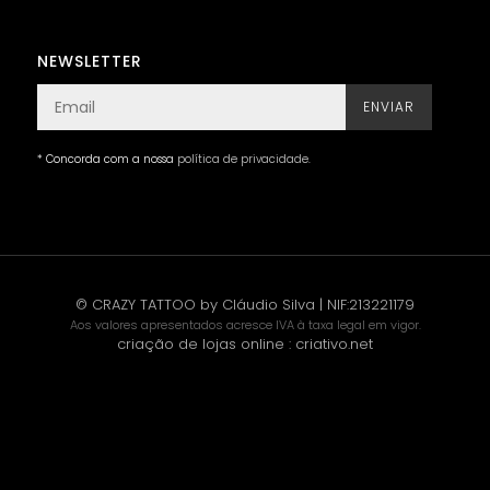
NEWSLETTER
ENVIAR
* Concorda com a nossa
política de privacidade
.
© CRAZY TATTOO by Cláudio Silva | NIF:213221179
Aos valores apresentados acresce IVA à taxa legal em vigor.
criação de lojas online
:
criativo.net