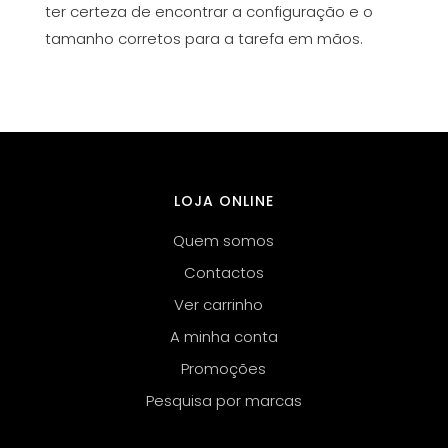
ter certeza de encontrar a configuração e o
tamanho corretos para a tarefa em mãos.
LOJA ONLINE
Quem somos
Contactos
Ver carrinho
A minha conta
Promoções
Pesquisa por marcas