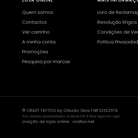
LOJA ONLINE
MAIS INFORMAÇ
Quem somos
Livro de Reclama
Contactos
Resolução litígios
Ver carrinho
Condições de Ve
A minha conta
Política Privacida
Promoções
Pesquisa por marcas
© CRAZY TATTOO by Cláudio Silva | NIF:213221179
Aos valores apresentados acresce IVA à taxa legal em vigor.
criação de lojas online
:
criativo.net