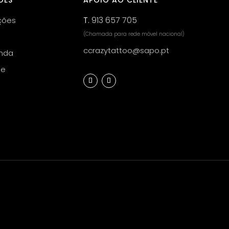
ÕES
APOIO AO CLIENTE
T.
913 657 705
ções
(Chamada para rede móvel nacional)
ccrazytattoo@sapo.pt
nda
de