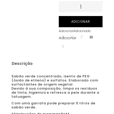
Quantidade
de
TATTOO
ADICIONAR
GREEN
Adicionar
Adicionado
SOAP
Adicionar
CONCENTRATE
500
mL
ALOE
Descrição
TATTOO.
Sabão verde concentrado, isento de PEG
(óxido de etileno) e sulfatos. Elaborado com
surfactantes de origem vegetal.
Devido à sua composição, limpa os resíduos
de tinta, higieniza e refresca a pele durante a
tatuagem.
Com uma garrafa pode preparar 5 litros de
sabão verde.
**Instruções de preparação**