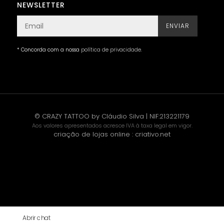
NEWSLETTER
ENVIAR
* Concorda com a nossa
política de privacidade
.
© CRAZY TATTOO by Cláudio Silva | NIF:213221179
Aos valores apresentados acresce IVA à taxa legal em vigor.
criação de lojas online
:
criativo.net
Abrir chat