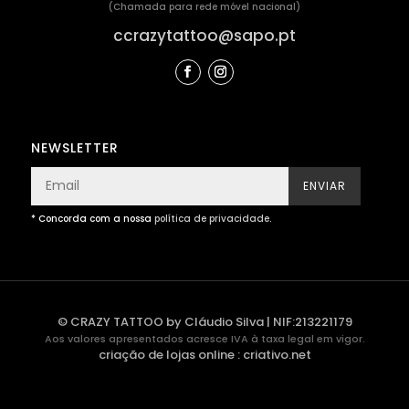
(Chamada para rede móvel nacional)
ccrazytattoo@sapo.pt
NEWSLETTER
ENVIAR
* Concorda com a nossa
política de privacidade
.
© CRAZY TATTOO by Cláudio Silva | NIF:213221179
Aos valores apresentados acresce IVA à taxa legal em vigor.
criação de lojas online
:
criativo.net