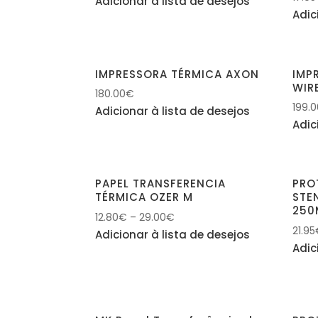
Adicionar à lista de desejos
Adic
IMPRESSORA TÉRMICA AXON
IMP
WIR
180.00
€
199.
Adicionar à lista de desejos
Adic
PAPEL TRANSFERENCIA
PRO
TÉRMICA OZER M
STE
250
12.80
€
–
29.00
€
21.95
Adicionar à lista de desejos
Adic