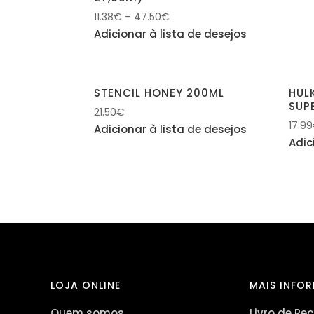
11.38
€
–
47.50
€
Adicionar à lista de desejos
STENCIL HONEY 200ML
HUL
SUP
21.50
€
17.99
Adicionar à lista de desejos
Adic
LOJA ONLINE
MAIS INFO
Quem somos
Livro de R