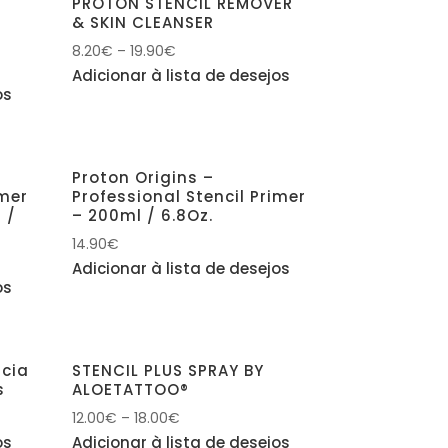
PROTÓN STENCIL REMOVER
& SKIN CLEANSER
z
8.20
€
–
19.90
€
Adicionar à lista de desejos
os
Proton Origins –
imer
Professional Stencil Primer
 /
– 200ml / 6.8Oz.
14.90
€
Adicionar à lista de desejos
os
ncia
STENCIL PLUS SPRAY BY
s
ALOETATTOO®
12.00
€
–
18.00
€
os
Adicionar à lista de desejos