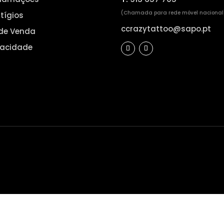
(Chamada para rede móvel nacional
itígios
ccrazytattoo@sapo.pt
de Venda
ivacidade