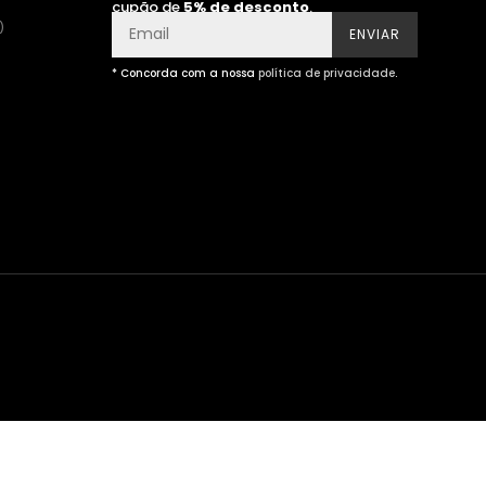
cupão de
5% de desconto
.
)
ENVIAR
* Concorda com a nossa
política de privacidade
.