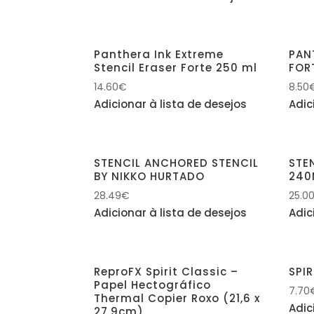
Panthera Ink Extreme
PAN
Stencil Eraser Forte 250 ml
FOR
14.60
€
8.50
Adicionar à lista de desejos
Adic
STENCIL ANCHORED STENCIL
STE
BY NIKKO HURTADO
240
28.49
€
25.0
Adicionar à lista de desejos
Adic
ReproFX Spirit Classic –
SPI
Papel Hectográfico
7.70
Thermal Copier Roxo (21,6 x
Adic
27,9cm)