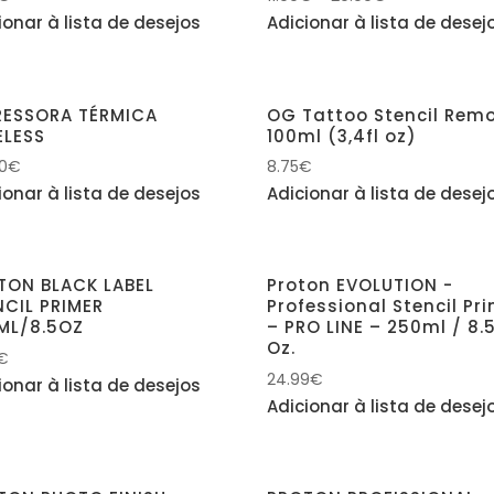
ionar à lista de desejos
Adicionar à lista de desej
RESSORA TÉRMICA
OG Tattoo Stencil Rem
ELESS
100ml (3,4fl oz)
00
€
8.75
€
ionar à lista de desejos
Adicionar à lista de desej
TON BLACK LABEL
Proton EVOLUTION -
NCIL PRIMER
Professional Stencil Pr
ML/8.5OZ
– PRO LINE – 250ml / 8.
Oz.
€
24.99
€
ionar à lista de desejos
Adicionar à lista de desej