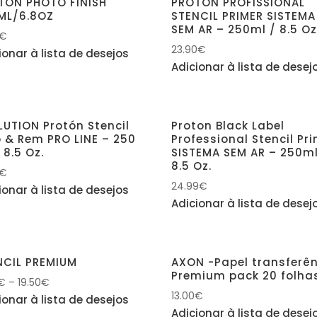
TON PHOTO FINISH
PROTON PROFISSIONAL
ML/6.8OZ
STENCIL PRIMER SISTEMA
SEM AR – 250ml / 8.5 O
€
23.90
€
ionar à lista de desejos
Adicionar à lista de desej
LUTION Protón Stencil
Proton Black Label
p & Rem PRO LINE – 250
Professional Stencil Pr
 8.5 Oz.
SISTEMA SEM AR – 250ml
8.5 Oz.
€
24.99
€
ionar à lista de desejos
Adicionar à lista de desej
NCIL PREMIUM
AXON -Papel transferê
Premium pack 20 folha
€
–
19.50
€
13.00
€
ionar à lista de desejos
Adicionar à lista de desej