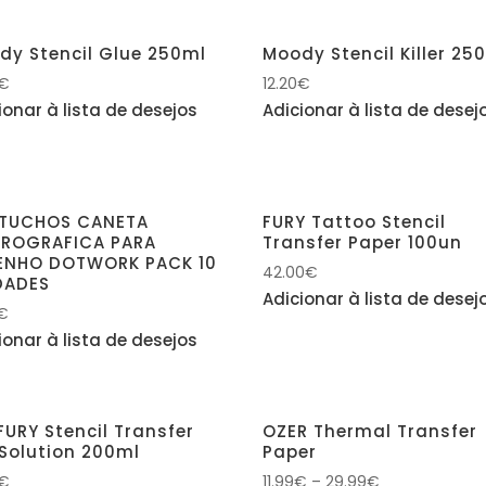
dy Stencil Glue 250ml
Moody Stencil Killer 25
€
12.20
€
ionar à lista de desejos
Adicionar à lista de desej
TUCHOS CANETA
FURY Tattoo Stencil
EROGRAFICA PARA
Transfer Paper 100un
ENHO DOTWORK PACK 10
42.00
€
DADES
Adicionar à lista de desej
€
ionar à lista de desejos
FURY Stencil Transfer
OZER Thermal Transfer
 Solution 200ml
Paper
€
11.99
€
–
29.99
€