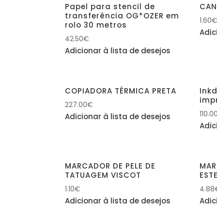
Papel para stencil de
CAN
transferência OG*OZER em
1.60
rolo 30 metros
Adic
42.50
€
Adicionar à lista de desejos
COPIADORA TÉRMICA PRETA
Inkd
imp
227.00
€
110.0
Adicionar à lista de desejos
Adic
MARCADOR DE PELE DE
MAR
TATUAGEM VISCOT
EST
1.10
€
4.88
Adicionar à lista de desejos
Adic