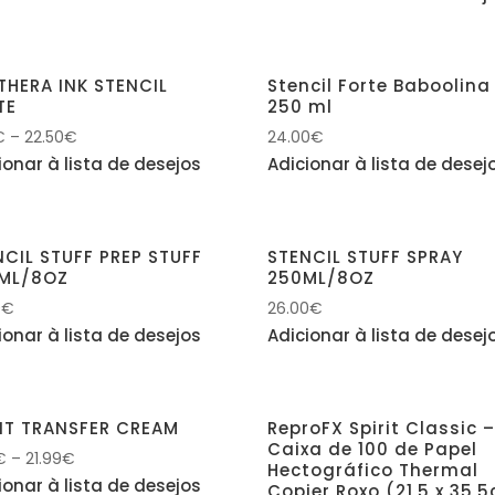
THERA INK STENCIL
Stencil Forte Baboolina
TE
250 ml
€
–
22.50
€
24.00
€
ionar à lista de desejos
Adicionar à lista de desej
NCIL STUFF PREP STUFF
STENCIL STUFF SPRAY
ML/8OZ
250ML/8OZ
0
€
26.00
€
ionar à lista de desejos
Adicionar à lista de desej
RIT TRANSFER CREAM
ReproFX Spirit Classic 
Caixa de 100 de Papel
€
–
21.99
€
Hectográfico Thermal
ionar à lista de desejos
Copier Roxo (21,5 x 35,