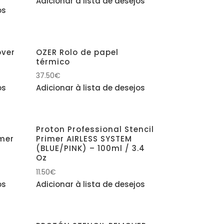
Adicionar à lista de desejos
os
over
OZER Rolo de papel
térmico
37.50
€
os
Adicionar à lista de desejos
Proton Professional Stencil
imer
Primer AIRLESS SYSTEM
5
(BLUE/PINK) – 100ml / 3.4
Oz
11.50
€
os
Adicionar à lista de desejos