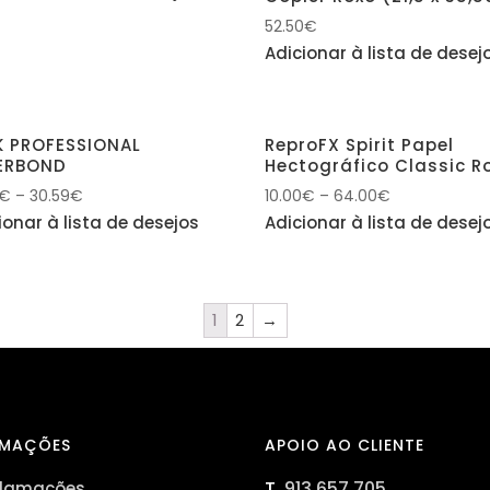
52.50
€
Adicionar à lista de desej
K PROFESSIONAL
ReproFX Spirit Papel
ERBOND
Hectográfico Classic R
€
–
30.59
€
10.00
€
–
64.00
€
ionar à lista de desejos
Adicionar à lista de desej
1
2
→
RMAÇÕES
APOIO AO CLIENTE
T.
913 657 705
eclamações