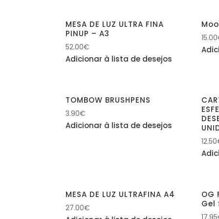
MESA DE LUZ ULTRA FINA
Moo
PINUP – A3
15.00
52.00
€
Adic
Adicionar à lista de desejos
TOMBOW BRUSHPENS
CAR
ESF
3.90
€
DES
Adicionar à lista de desejos
UNI
12.50
Adic
MESA DE LUZ ULTRAFINA A4
OG 
Gel
27.00
€
17.95