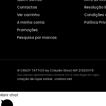
Contactos
Resolução l
Ver carrinho
Condições 
A minha conta
Política Pr
Promoções
Pesquisa por marcas
© CRAZY TATTOO by Cláudio Silva | NIF:213221179
Aos valores apresentados acresce IVA à taxa legal em vigor.
criação de lojas online
:
criativo.net
Abrir chat