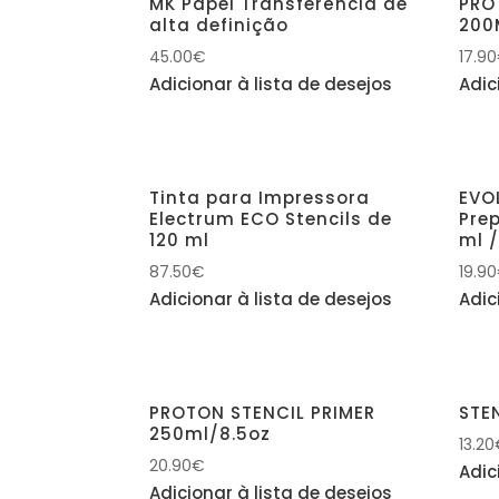
MK Papel Transferência de
PRO
alta definição
200
45.00
€
17.90
Adicionar à lista de desejos
Adic
Tinta para Impressora
EVO
Electrum ECO Stencils de
Pre
120 ml
ml /
87.50
€
19.90
Adicionar à lista de desejos
Adic
PROTON STENCIL PRIMER
STE
250ml/8.5oz
13.20
20.90
€
Adic
Adicionar à lista de desejos