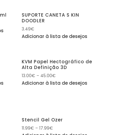
0ml
SUPORTE CANETA S KIN
DOODLER
3.49
€
os
Adicionar à lista de desejos
KVM Papel Hectográfico de
Alta Definição 3D
13.00
€
–
45.00
€
os
Adicionar à lista de desejos
Stencil Gel Ozer
11.99
€
–
17.99
€