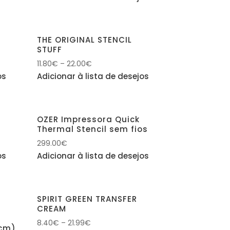
THE ORIGINAL STENCIL
STUFF
11.80
€
–
22.00
€
os
Adicionar à lista de desejos
OZER Impressora Quick
Thermal Stencil sem fios
299.00
€
os
Adicionar à lista de desejos
–
SPIRIT GREEN TRANSFER
CREAM
8.40
€
–
21.99
€
5cm)