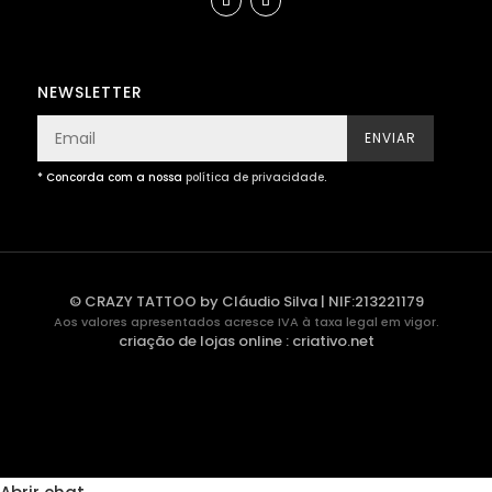
NEWSLETTER
ENVIAR
* Concorda com a nossa
política de privacidade
.
© CRAZY TATTOO by Cláudio Silva | NIF:213221179
Aos valores apresentados acresce IVA à taxa legal em vigor.
criação de lojas online
:
criativo.net