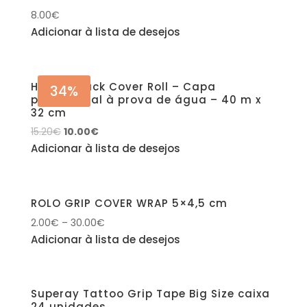
8.00
€
Adicionar à lista de desejos
Hornet Black Cover Roll – Capa
34%
profissional à prova de água – 40 m x
32 cm
15.20
€
10.00
€
Adicionar à lista de desejos
ROLO GRIP COVER WRAP 5×4,5 cm
2.00
€
–
30.00
€
Adicionar à lista de desejos
Superay Tattoo Grip Tape Big Size caixa
24 unidades