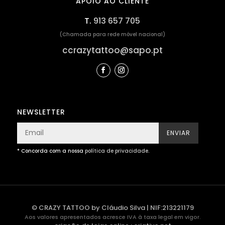
APOIO AO CLIENTE
T.
913 657 705
(Chamada para rede móvel nacional)
ccrazytattoo@sapo.pt
NEWSLETTER
ENVIAR
* Concorda com a nossa
política de privacidade
.
© CRAZY TATTOO by Cláudio Silva | NIF:213221179
Aos valores apresentados acresce IVA à taxa legal em vigor.